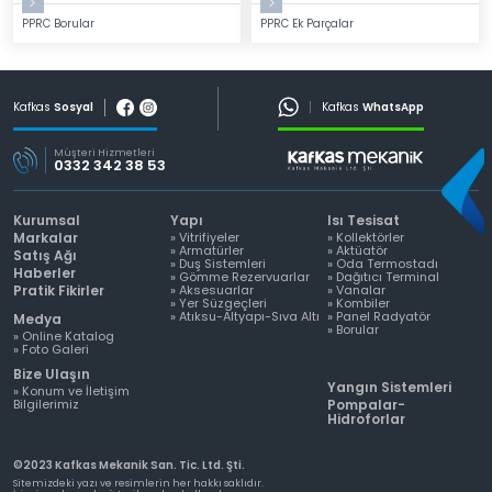
PPRC Borular
PPRC Ek Parçalar
Kafkas
Sosyal
Kafkas
WhatsApp
Müşteri Hizmetleri
0332 342 38 53
Kurumsal
Yapı
Isı Tesisat
Markalar
» Vitrifiyeler
» Kollektörler
» Armatürler
» Aktüatör
Satış Ağı
» Duş Sistemleri
» Oda Termostadı
Haberler
» Gömme Rezervuarlar
» Dağıtıcı Terminal
Pratik Fikirler
» Aksesuarlar
» Vanalar
» Yer Süzgeçleri
» Kombiler
» Atıksu-Altyapı-Sıva Altı
» Panel Radyatör
Medya
» Borular
» Online Katalog
» Foto Galeri
Bize Ulaşın
Yangın Sistemleri
» Konum ve İletişim
Bilgilerimiz
Pompalar-
Hidroforlar
©2023 Kafkas Mekanik San. Tic. Ltd. Şti.
Sitemizdeki yazı ve resimlerin her hakkı saklıdır.