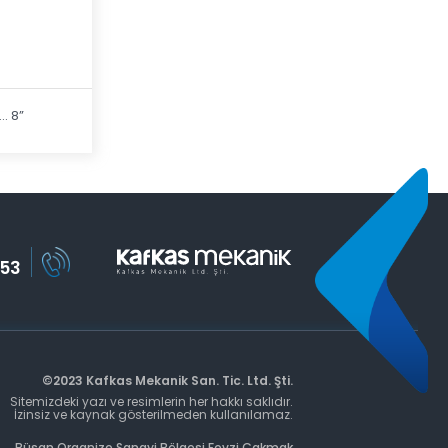
.. 8”
 53
©2023 Kafkas Mekanik San. Tic. Ltd. Şti.
Sitemizdeki yazı ve resimlerin her hakkı saklıdır.
İzinsiz ve kaynak gösterilmeden kullanılamaz.
Büsan Organize Sanayi Bölgesi Fevzi Çakmak