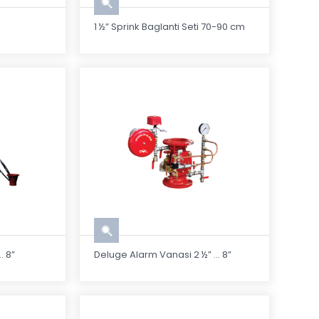
1 ½” Sprink Baglanti Seti 70-90 cm
. 8”
Deluge Alarm Vanasi 2 ½” ... 8”