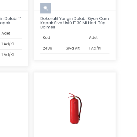
in Dolabi 1”
Dekoratif Yangin Dolabi Siyah Cam
 Kapak
Kapak Siva Üstü 1’’ 30 Mt Hort. Tüp
Bölmeli
Adet
Kod
Adet
1 Ad/Kl
2489
Siva Alti
1 Ad/Kl
1 Ad/Kl
izmeti vermek için çabalamakta.