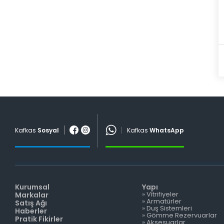
Kafkas
Sosyal
Kafkas
WhatsApp
Kurumsal
Yapı
» Vitrifiyeler
Markalar
» Armatürler
Satış Ağı
» Duş Sistemleri
Haberler
» Gömme Rezervuarlar
Pratik Fikirler
» Aksesuarlar