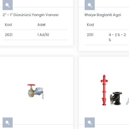
2” - 1” Düsürücü Yangin Vanasi
Itfaiye Baglanti Agzi
Kod
Adet
Kod
2621
1 Ad/Kl
2131
4 - 2 ½ - 2
½