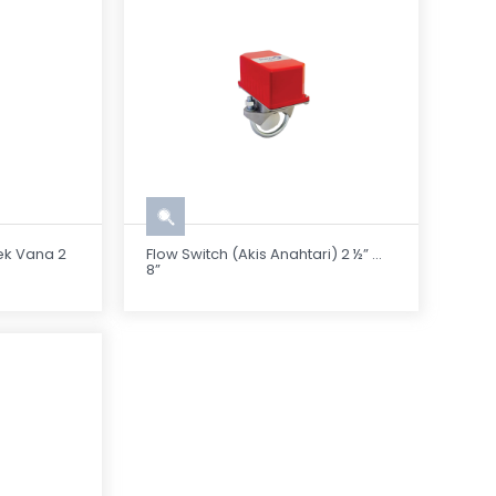
bek Vana 2
Flow Switch (Akis Anahtari) 2 ½” ...
8”