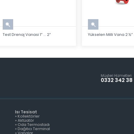
Test Drenaj Vanasi 1” ... 2”
Yükselen Milli Vana 2 ½” .
Müşteri Hizmetleri
0332 342 38
Isı Tesisat
» Kollektörler
» Aktüatör
» Oda Termostadı
» Dağıtıcı Terminal
» Vanalar