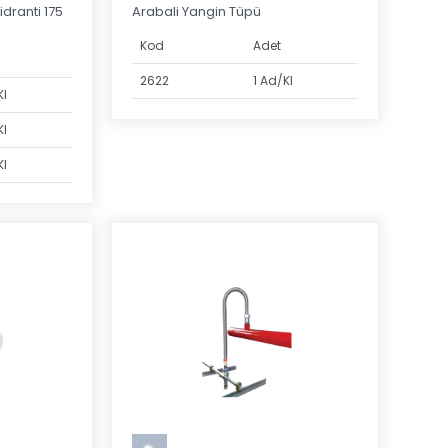
idranti 175
Arabali Yangin Tüpü
Kod
Adet
2622
1 Ad/Kl
Kl
Kl
Kl