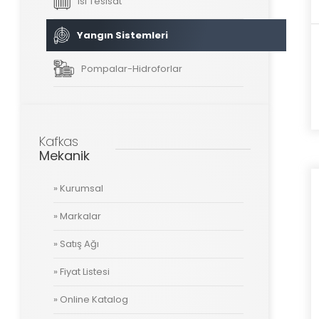
Isı Tesisat
Yangın Sistemleri
Tüm hakkı saklıdır. Sitemizde kullanılan tüm içerik ve görseller
Kafkas Mekanik’e ait olup izinsiz kullanımı hukuki yaptırıma tabidir.
Pompalar-Hidroforlar
Kafkas
Mekanik
» Kurumsal
» Markalar
» Satış Ağı
» Fiyat Listesi
» Online Katalog