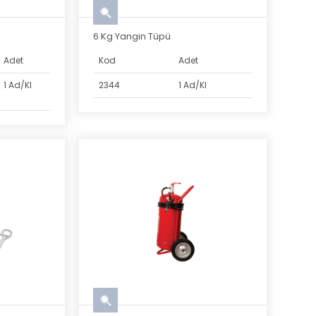
6 Kg Yangin Tüpü
Adet
Kod
Adet
1 Ad/Kl
2344
1 Ad/Kl