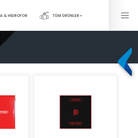
×
A & HİDROFOR
TÜM ÜRÜNLER »
Pompalar-
Yangın Sistemleri
Hidroforlar