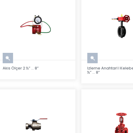
Akis Ölçer 2 ½” ... 8”
Izleme Anahtarl I Kele
½” ... 8”