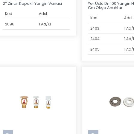
2’’ Zincir Kapakli Yangin Vanasi
Yer Üstü Dn 100 Yangin H
Cm Ökçe Anahtar
Kod
Adet
Kod
Adet
2096
1 Ad/Kl
2403
1 Ad/
2404
1 Ad/
2405
1 Ad/