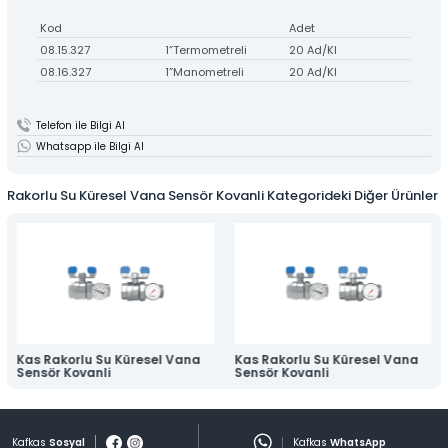
» Kurumsal
Pompalar-Hidroforlar
Kod
Adet
» Markalar
08.15.327
1”Termometreli
20 Ad/Kl
08.16.327
1”Manometreli
20 Ad/Kl
Kafkas
Sosyal
Kafkas
whatsap
» Satış Ağı
» Fiyat Listesi
Online
Ödeme
Fiyat
Listesi
Telefon ile Bilgi Al
Whatsapp ile Bilgi Al
» Online Katalog
Kafkas
Konum
» Foto Galeri
Rakorlu Su Küresel Vana Sensör Kovanli Kategorideki Diğer Ürünler
0332 342 38 53
Müşteri Hizmetleri
» Haberler
» Pratik Fikirler
Tüm hakkı saklıdır. Sitemizde kullanılan tüm içerik ve görseller
Kafkas Mekanik’e ait olup izinsiz kullanımı hukuki yaptırıma tabidir.
» İletişim
Kas Rakorlu Su Küresel Vana
Kas Rakorlu Su Küresel Vana
Sensör Kovanli
Sensör Kovanli
Çeyrek asırlık
SEKTÖREL BİRİKİM VE GÜVEN
2007 yılında kurulan firmamız, geniş pazarlama ağı ile en iyi ve en
güvenilir hizmeti vermek için çabalamakta.
Kafkas
Sosyal
Kafkas
WhatsApp