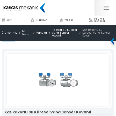
×
×
POMPA &
YAPI
ISI TESİSAT
YANGIN
HİDROFOR
Kurumsal
Yapı
Rakorlu Su Küresel
Kas Rakorlu Su
Markalar
Isi
Ürünlerimiz
Vanalar
Vana Sensör
Küresel Vana Sensör
» Vitrifiyeler
Kafkas
Tesisat
Satış Ağı
Kovanli
Kovanli
» Armatürler
Ürünleri
Haberler
» Duş Sistemleri
Pratik Fikirler
» Gömme Rezervuarlar
Medya
Yapı
» Aksesuarlar
» Online Katalog
» Yer Süzgeçleri
» Foto Galeri
Isı Tesisat
» Atıksu-Altyapı-Sıva Altı
Bize Ulaşın
» Konum ve İletişim Bilgilerimiz
Yangın Sistemleri
Isı Tesisat
Yangın Sistemleri
» Kollektörler
Pompalar-Hidroforlar
» Aktüatör
» Oda Termostadı
» Dağıtıcı Terminal
» Vanalar
Kafkas
» Kombiler
Mekanik
» Panel Radyatör
Kas Rakorlu Su Küresel Vana Sensör Kovanli
» Borular