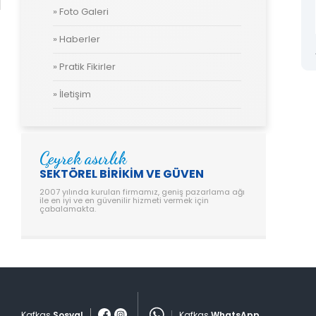
» Foto Galeri
» Haberler
Sariyildiz Sari Musluk
» Pratik Fikirler
» İletişim
Çeyrek asırlık
SEKTÖREL BİRİKİM VE GÜVEN
2007 yılında kurulan firmamız, geniş pazarlama ağı
ile en iyi ve en güvenilir hizmeti vermek için
çabalamakta.
Kafkas
Sosyal
Kafkas
WhatsApp