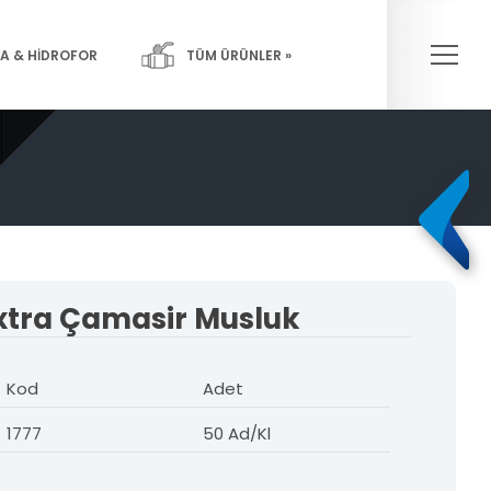
×
A & HİDROFOR
TÜM ÜRÜNLER »
Pompalar-
Yangın Sistemleri
Hidroforlar
xtra Çamasir Musluk
Kod
Adet
1777
50 Ad/Kl