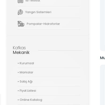
Isı Tesisat
Yangın Sistemleri
Tüm hakkı saklıdır. Sitemizde kullanılan tüm içerik ve görseller
Kafkas Mekanik’e ait olup izinsiz kullanımı hukuki yaptırıma tabidir.
Pompalar-Hidroforlar
Kafkas
Mekanik
Mu
» Kurumsal
» Markalar
» Satış Ağı
» Fiyat Listesi
» Online Katalog