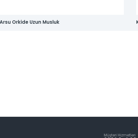
2007 yılında kurulan firmamız, geniş pazarlama ağı ile en iyi ve en güvenilir h
Arsu Orkide Uzun Musluk
Müşteri Hizmetleri