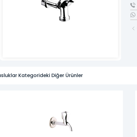
» Kurumsal
» Markalar
» Satış Ağı
» Fiyat Listesi
» Online Katalog
» Foto Galeri
sluklar Kategorideki Diğer Ürünler
» Haberler
» Pratik Fikirler
» İletişim
Çeyrek asırlık
SEKTÖREL BİRİKİM VE GÜVEN