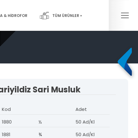
×
A & HİDROFOR
TÜM ÜRÜNLER »
Pompalar-
Yangın Sistemleri
Hidroforlar
ariyildiz Sari Musluk
Kod
Adet
1880
½
50 Ad/Kl
1881
¾
50 Ad/Kl