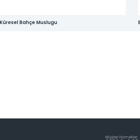
2007 yılında kurulan firmamız, geniş pazarlama ağı ile en iyi ve en güvenilir h
Küresel Bahçe Muslugu
Müşteri Hizmetleri