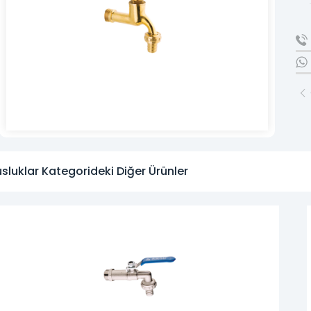
» Kurumsal
» Markalar
» Satış Ağı
» Fiyat Listesi
» Online Katalog
» Foto Galeri
sluklar Kategorideki Diğer Ürünler
» Haberler
» Pratik Fikirler
» İletişim
Çeyrek asırlık
SEKTÖREL BİRİKİM VE GÜVEN