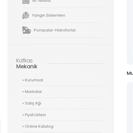
Isı Tesisat
Yangın Sistemleri
Tüm hakkı saklıdır. Sitemizde kullanılan tüm içerik ve görseller
Kafkas Mekanik’e ait olup izinsiz kullanımı hukuki yaptırıma tabidir.
Pompalar-Hidroforlar
Kafkas
Mekanik
Mu
» Kurumsal
» Markalar
» Satış Ağı
» Fiyat Listesi
» Online Katalog