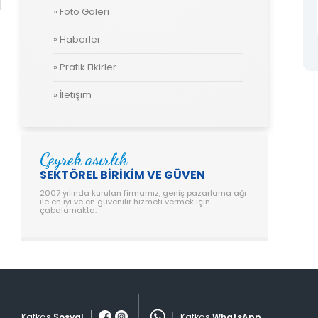
» Foto Galeri
» Haberler
Aryak Çamasir Muslugu
» Pratik Fikirler
» İletişim
Çeyrek asırlık
SEKTÖREL BİRİKİM VE GÜVEN
2007 yılında kurulan firmamız, geniş pazarlama ağı
ile en iyi ve en güvenilir hizmeti vermek için
çabalamakta.
Kafkas
Sosyal
Kafkas
WhatsApp